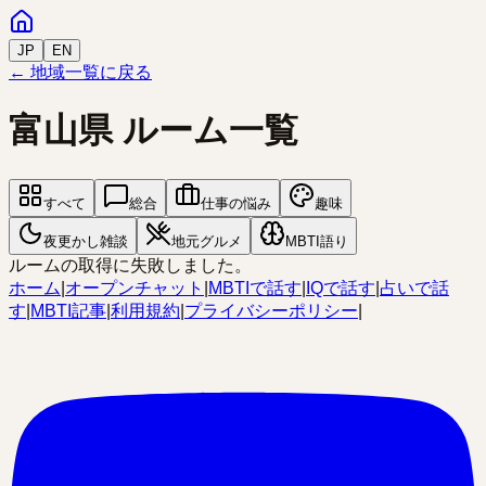
JP
EN
← 地域一覧に戻る
富山県
ルーム一覧
すべて
総合
仕事の悩み
趣味
夜更かし雑談
地元グルメ
MBTI語り
ルームの取得に失敗しました。
ホーム
|
オープンチャット
|
MBTIで話す
|
IQで話す
|
占いで話
す
|
MBTI記事
|
利用規約
|
プライバシーポリシー
|