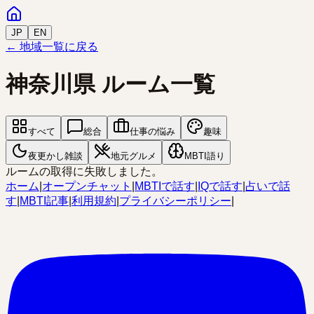
JP
EN
← 地域一覧に戻る
神奈川県
ルーム一覧
すべて
総合
仕事の悩み
趣味
夜更かし雑談
地元グルメ
MBTI語り
ルームの取得に失敗しました。
ホーム
|
オープンチャット
|
MBTIで話す
|
IQで話す
|
占いで話
す
|
MBTI記事
|
利用規約
|
プライバシーポリシー
|