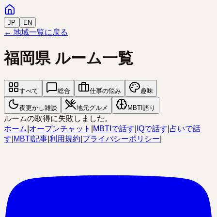
JP
EN
← 地域一覧に戻る
福岡県
ルーム一覧
すべて
総合
仕事の悩み
趣味
夜更かし雑談
地元グルメ
MBTI語り
ルームの取得に失敗しました。
ホーム
|
オープンチャット
|
MBTIで話す
|
IQで話す
|
占いで話
す
|
MBTI記事
|
利用規約
|
プライバシーポリシー
|